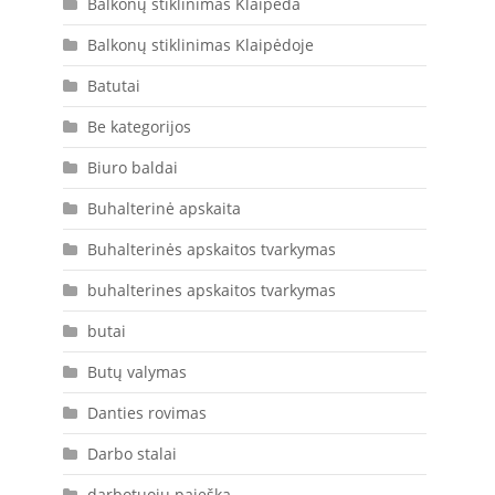
Balkonų stiklinimas Klaipėda
Balkonų stiklinimas Klaipėdoje
Batutai
Be kategorijos
Biuro baldai
Buhalterinė apskaita
Buhalterinės apskaitos tvarkymas
buhalterines apskaitos tvarkymas
butai
Butų valymas
Danties rovimas
Darbo stalai
darbotuoju paieška