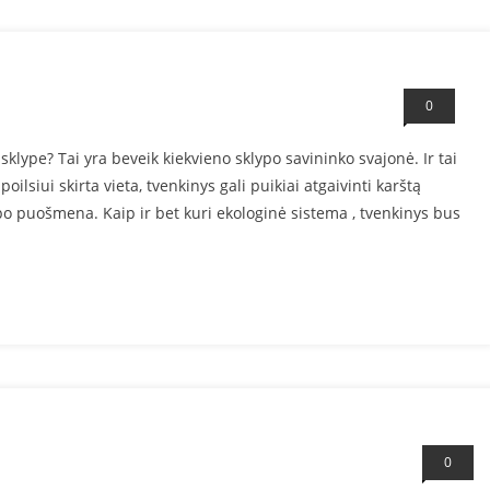
0
klype? Tai yra beveik kiekvieno sklypo savininko svajonė. Ir tai
oilsiui skirta vieta, tvenkinys gali puikiai atgaivinti karštą
lypo puošmena. Kaip ir bet kuri ekologinė sistema , tvenkinys bus
0