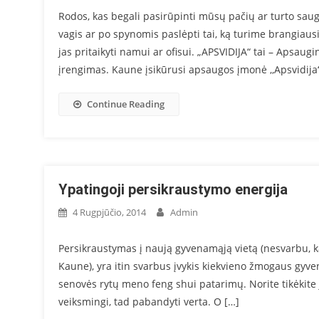
Rodos, kas begali pasirūpinti mūsų pačių ar turto sa
vagis ar po spynomis paslėpti tai, ką turime brangiaus
jas pritaikyti namui ar ofisui. „APSVIDIJA“ tai – Apsaug
įrengimas. Kaune įsikūrusi apsaugos įmonė ,,Apsvidija“
Continue Reading
Ypatingoji persikraustymo energija
4 Rugpjūčio, 2014
Admin
Persikraustymas į naują gyvenamąją vietą (nesvarbu, ka
Kaune), yra itin svarbus įvykis kiekvieno žmogaus gyven
senovės rytų meno feng shui patarimų. Norite tikėkite j
veiksmingi, tad pabandyti verta. O […]