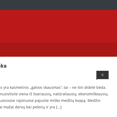
aversti ir jums
ška
0
mas yra kasmetinis „galvos skausmas“, tai – ne itin didelė bėda.
nusivilsite viena iš švariausių, natūraliausių, ekonomiškiausių.
amuosiuose rajonuose pajusite miško medžių kvapą. Medžio
 mažai dervų bei pelenų ir yra […]