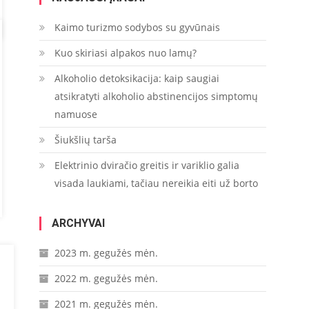
Kaimo turizmo sodybos su gyvūnais
Kuo skiriasi alpakos nuo lamų?
Alkoholio detoksikacija: kaip saugiai
atsikratyti alkoholio abstinencijos simptomų
namuose
Šiukšlių tarša
Elektrinio dviračio greitis ir variklio galia
visada laukiami, tačiau nereikia eiti už borto
ARCHYVAI
2023 m. gegužės mėn.
2022 m. gegužės mėn.
2021 m. gegužės mėn.