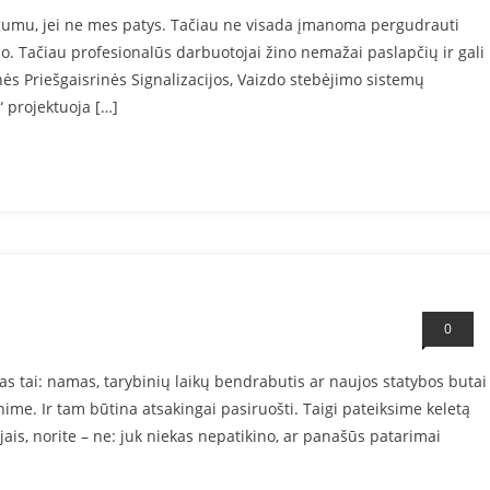
ugumu, jei ne mes patys. Tačiau ne visada įmanoma pergudrauti
io. Tačiau profesionalūs darbuotojai žino nemažai paslapčių ir gali
inės Priešgaisrinės Signalizacijos, Vaizdo stebėjimo sistemų
 projektuoja […]
0
s tai: namas, tarybinių laikų bendrabutis ar naujos statybos butai
ime. Ir tam būtina atsakingai pasiruošti. Taigi pateiksime keletą
ais, norite – ne: juk niekas nepatikino, ar panašūs patarimai