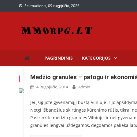
Sekmadienis, 09 rugpjūčio, 2026
Paslaugos, kurios gali pr
Paslaugų puslapis
PAGRINDINIS
KATEGORIJOS
Medžio granulės – patogu ir ekonomi
MĖNUO: 2014 RUGPJŪČIO
4 Rugpjūčio, 2014
Admin
Jei įsigijote gyvenamąjį būstą Vilniuje ir jo apšildy
Netgi išbandžius skirtingas kūrenimo rūšis, tikrai ne
Pasirinkite medžio granules Vilniuje, ir net gyven
granulės lengvai uždegamos, degdamos palieka labai