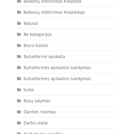
Balkonų stiklinimas Klaipėda
Balkonų stiklinimas Klaipėdoje
Batutai
Be kategorijos
Biuro baldai
Buhalterinė apskaita
Buhalterinės apskaitos tvarkymas
buhalterines apskaitos tvarkymas
butai
Butų valymas
Danties rovimas
Darbo stalai
darbotuoju paieška