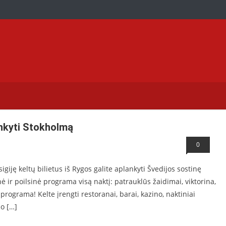
aversti ir jums
ankyti Stokholmą
0
Įsigiję keltų bilietus iš Rygos galite aplankyti Švedijos sostinę
ir poilsinė programa visą naktį: patrauklūs žaidimai, viktorina,
programa! Kelte įrengti restoranai, barai, kazino, naktiniai
no […]