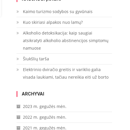
Kaimo turizmo sodybos su gyvūnais
Kuo skiriasi alpakos nuo lamų?
Alkoholio detoksikacija: kaip saugiai
atsikratyti alkoholio abstinencijos simptomų
namuose
Šiukšlių tarša
Elektrinio dviračio greitis ir variklio galia
visada laukiami, tačiau nereikia eiti už borto
ARCHYVAI
2023 m. gegužės mėn.
2022 m. gegužės mėn.
2021 m. gegužės mėn.