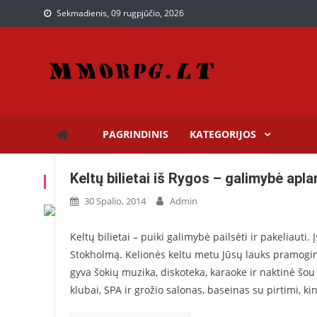
Sekmadienis, 09 rugpjūčio, 2026
Paslaugos, kurios gali pr
Paslaugų puslapis
PAGRINDINIS
KATEGORIJOS
Keltų bilietai iš Rygos – galimybė apl
KATEGORIJA: KELTŲ BILIETAI
30 Spalio, 2014
Admin
Keltų bilietai – puiki galimybė pailsėti ir pakeliauti. 
Stokholmą. Kelionės keltu metu Jūsų lauks pramoginė 
gyva šokių muzika, diskoteka, karaoke ir naktinė šou 
klubai, SPA ir grožio salonas, baseinas su pirtimi, ki