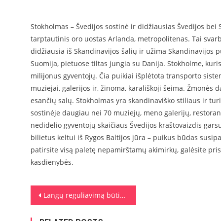
Stokholmas – Švedijos sostinė ir didžiausias Švedijos bei S
tarptautinis oro uostas Arlanda, metropolitenas. Tai svar
didžiausia iš Skandinavijos šalių ir užima Skandinavijos pu
Suomija, pietuose tiltas jungia su Danija. Stokholme, kuris
milijonus gyventojų. Čia puikiai išplėtota transporto siste
muziejai, galerijos ir, žinoma, karališkoji šeima. Žmonės 
esančių salų. Stokholmas yra skandinaviško stiliaus ir tur
sostinėje daugiau nei 70 muziejų, meno galerijų, restoranų
nedidelio gyventojų skaičiaus Švedijos kraštovaizdis garsu
bilietus keltui iš Rygos Baltijos jūra – puikus būdas susip
patirsite visą paletę nepamirštamų akimirkų, galėsite prisi
kasdienybės.
Navigacija tarp įrašų
Langų reguliavimą būtina atlikti profilaktiškai