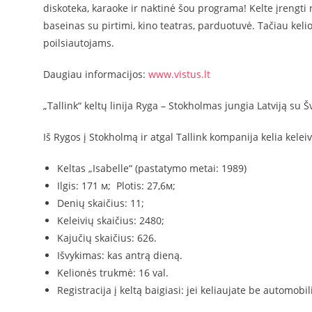
diskoteka, karaoke ir naktinė šou programa! Kelte įrengti re
baseinas su pirtimi, kino teatras, parduotuvė. Tačiau k
poilsiautojams.
Daugiau informacijos:
www.vistus.lt
„Tallink“ keltų linija Ryga – Stokholmas jungia Latviją su 
Iš Rygos į Stokholmą ir atgal Tallink kompanija kelia keleiv
Keltas „Isabelle“ (pastatymo metai: 1989)
Ilgis: 171 м; Plotis: 27,6м;
Denių skaičius: 11;
Keleivių skaičius: 2480;
Kajučių skaičius: 626.
Išvykimas: kas antrą dieną.
Kelionės trukmė: 16 val.
Registracija į keltą baigiasi: jei keliaujate be automobili