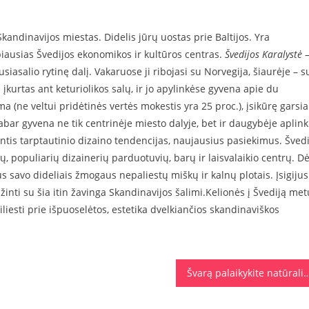
kandinavijos miestas. Didelis jūrų uostas prie Baltijos. Yra
biausias Švedijos ekonomikos ir kultūros centras.
Švedijos Karalystė
siasalio rytinę dalį. Vakaruose ji ribojasi su Norvegija, šiaurėje – s
 įkurtas ant keturiolikos salų, ir jo apylinkėse gyvena apie du
ma (ne veltui pridėtinės vertės mokestis yra 25 proc.), įsikūrę garsia
dabar gyvena ne tik centrinėje miesto dalyje, bet ir daugybėje aplink
intis tarptautinio dizaino tendencijas, naujausius pasiekimus. Šved
, populiarių dizainerių parduotuvių, barų ir laisvalaikio centrų. Dė
s savo dideliais žmogaus nepaliestų miškų ir kalnų plotais. Įsigijus
ažinti su šia itin žavinga Skandinavijos šalimi.Kelionės į Švediją met
liesti prie išpuoselėtos, estetika dvelkiančios skandinaviškos
Švarą palaikykite natūraliomis p