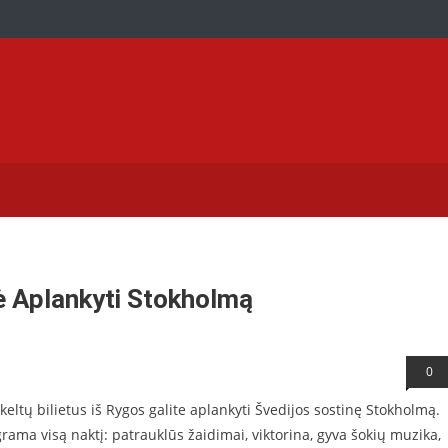
aversti ir jums
bė Aplankyti Stokholmą
0
ję keltų bilietus iš Rygos galite aplankyti Švedijos sostinę Stokholmą.
rama visą naktį: patrauklūs žaidimai, viktorina, gyva šokių muzika,