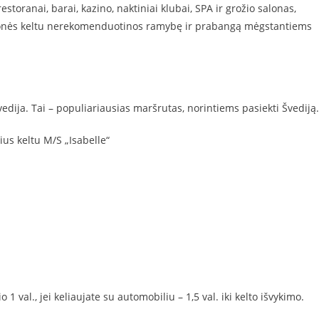
storanai, barai, kazino, naktiniai klubai, SPA ir grožio salonas,
elionės keltu nerekomenduotinos ramybę ir prabangą mėgstantiems
Švedija. Tai – populiariausias maršrutas, norintiems pasiekti Švediją.
ius keltu M/S „Isabelle“
o 1 val., jei keliaujate su automobiliu – 1,5 val. iki kelto išvykimo.