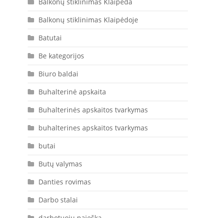
Balkonų stiklinimas Klaipėda
Balkonų stiklinimas Klaipėdoje
Batutai
Be kategorijos
Biuro baldai
Buhalterinė apskaita
Buhalterinės apskaitos tvarkymas
buhalterines apskaitos tvarkymas
butai
Butų valymas
Danties rovimas
Darbo stalai
darbotuoju paieška