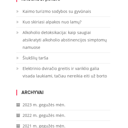
Kaimo turizmo sodybos su gyvūnais
Kuo skiriasi alpakos nuo lamų?
Alkoholio detoksikacija: kaip saugiai
atsikratyti alkoholio abstinencijos simptomų
namuose
Šiukšlių tarša
Elektrinio dviračio greitis ir variklio galia
visada laukiami, tačiau nereikia eiti už borto
ARCHYVAI
2023 m. gegužės mėn.
2022 m. gegužės mėn.
2021 m. gegužės mėn.