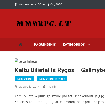
Ketvirtadienis, 06 rugpjūčio, 2026
Paslaugos, kurios gali pr
Paslaugų puslapis
PAGRINDINIS
KATEGORIJOS
Keltų Bilietai Iš Rygos – Galimy
Keltų Bilietai
Keltų Bilietai Iš Rygos
30 Spalio, 2014
Admin
Keltų bilietai – puiki galimybė pailsėti ir pakeliauti. Įsigi
Kelionės keltu metu Jūsų lauks pramoginė ir poilsinė prog