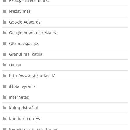
Ekologiška kosmetika
Frezavimas
Google Adwords
Google Adwords reklama
GPS navigacijos
Granuliniai katilai
Hausa
http://www.stikludas.lt/
iklotai vyrams
Internetas
Kalnų dviračiai
Kambario durys
Kanalizacijos išsiurbimas