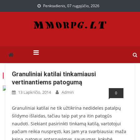
Penktadienis, 07 rugpjūčio, 2026
Paslaugos, kurios gali
Paslaugų puslapis
praversti ir jums
Granuliniai katilai tinkamiausi
KATEGORIJA: SILDYMAS
vertinantiems patogumą
13 Lapkričio, 2014
Admin
0
Granuliniai katilai ne tik užtikrina nedideles patalpų
šildymo išlaidas, tačiau taip pat yra itin patogūs
naudoti. Siekiant pasirinkti tinkamą katilą, vartotojui
pačiam reikia nuspręsti, kas jam yra svarbiausia: maža
kaina, patogus aptarnavimas, saugumas, kokybė,