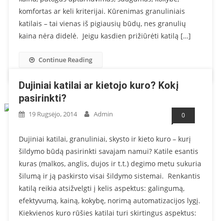
komfortas ar keli kriterijai. Kūrenimas granuliniais
katilais – tai vienas iš pigiausių būdų, nes granulių
kaina nėra didelė. Jeigu kasdien prižiūrėti katilą […]
Continue Reading
Dujiniai katilai ar kietojo kuro? Kokį
pasirinkti?
19 Rugsėjo, 2014
Admin
0
Dujiniai katilai, granuliniai, skysto ir kieto kuro – kurį
šildymo būdą pasirinkti savajam namui? Katile esantis
kuras (malkos, anglis, dujos ir t.t.) degimo metu sukuria
šilumą ir ją paskirsto visai šildymo sistemai. Renkantis
katilą reikia atsižvelgti į kelis aspektus: galingumą,
efektyvumą, kainą, kokybę, norimą automatizacijos lygį.
Kiekvienos kuro rūšies katilai turi skirtingus aspektus: