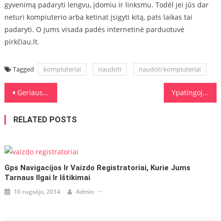
gyvenimą padaryti lengvu, įdomiu ir linksmu. Todėl jei jūs dar
neturi kompiuterio arba ketinat įsigyti kitą, pats laikas tai
padaryti. O jums visada padės internetinė parduotuvė
pirkčiau.lt.
Tagged
kompiuteriai
naudoti
naudoti kompiuteriai
Navigacija tarp įrašų
Geriausias jūsų pasirinkimas automobilių nuoma Kaune
Ypatingoji persikraustymo energija
RELATED POSTS
Gps Navigacijos Ir Vaizdo Registratoriai, Kurie Jums
Tarnaus Ilgai Ir Ištikimai
16 rugsėjo, 2014
Admin