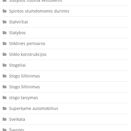
Sodybos nuoma vestuvėms
Spintos stumdomomis durimis
Stalviršiai
Statybos
Stiklinės pertvaros
Stiklo konstrukcijos
Stogeliai
Stogo šiltinimas
Stogo šiltinimas
stogo taisymas
Superkame automobilius
Sveikata
Šventės