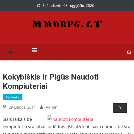
Šeštadienis, 08 rugpjūčio, 2026
Paslaugos, kurios gali
Paslaugų puslapis
praversti ir jums
Kokybiškis Ir Pigūs Naudoti
Kompiuteriai
Technika
29 Liepos, 2014
Admin
0
Šiais laikais be
kompiuterio yra labai sudėtinga įsivaizduoti savo namus, tai yra