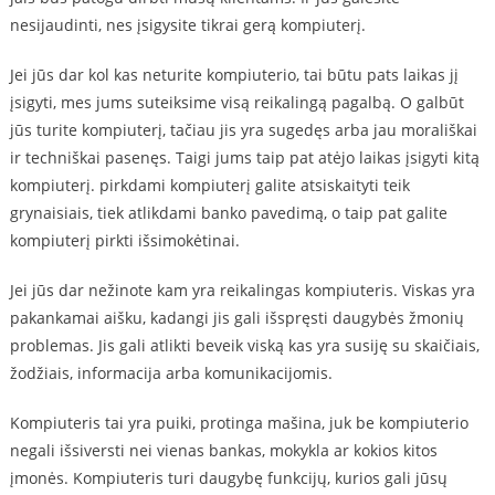
nesijaudinti, nes įsigysite tikrai gerą kompiuterį.
Jei jūs dar kol kas neturite kompiuterio, tai būtu pats laikas jį
įsigyti, mes jums suteiksime visą reikalingą pagalbą. O galbūt
jūs turite kompiuterį, tačiau jis yra sugedęs arba jau morališkai
ir techniškai pasenęs. Taigi jums taip pat atėjo laikas įsigyti kitą
kompiuterį. pirkdami kompiuterį galite atsiskaityti teik
grynaisiais, tiek atlikdami banko pavedimą, o taip pat galite
kompiuterį pirkti išsimokėtinai.
Jei jūs dar nežinote kam yra reikalingas kompiuteris. Viskas yra
pakankamai aišku, kadangi jis gali išspręsti daugybės žmonių
problemas. Jis gali atlikti beveik viską kas yra susiję su skaičiais,
žodžiais, informacija arba komunikacijomis.
Kompiuteris tai yra puiki, protinga mašina, juk be kompiuterio
negali išsiversti nei vienas bankas, mokykla ar kokios kitos
įmonės. Kompiuteris turi daugybę funkcijų, kurios gali jūsų