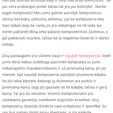
toks pat būtinas atributas kaip ir sofa, lova arba televizorius. Tai
jau nėra prabangos prekė, tačiau tai yra jau būtinybė . Norite
įsigyti kompiuterį? Mes jums galime pasiūlyti kompiuterius
skirtus bet kokių užduočių atlikimui. Juk be kompiuterio mes
šiais laikais kaip be rankų jis yra reikalingas ne tik tada, kai
norite pažiūrėti filmą arba pažaisti kompiuterinius žaidimus, o
gal paklausyti muzikos, tačiau be jo negalima išsiversti ir darbo
vietoje.
Jūsų paslaugoms yra siūlomi nauji ir
naudoti kompiuteriai
, todėl
jums tikrai nebus sudėtinga pasirinkti kompiuterį su jums
reikalingomis charakteristikomis ir už prieinamą kainą. Jei jūs
manote, kad naudoti kompiuteriai pasižymi prastesne kokybe,
tai jūs labai klystate, kadangi jų duomenys yra puikūs ir
prieinama kaina, taigi jūs gaunate ne tik kokybę, tačiau ir gerą
kainą. Tai yra du viename. Visiems kompiuteriams yra
suteikiama garantija, suteikiami originalūs krovikliai. Visų
kompiuterių išvaizda išsiskiria savo unikalumu ir specifika. Su
jais bus patogu dirbti mūsų klientams. Ir jūs galėsite