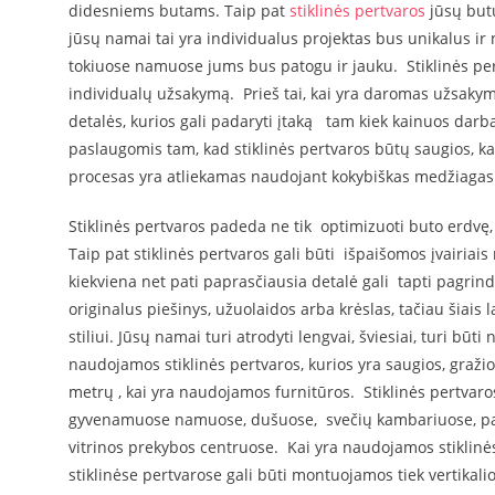
didesniems butams. Taip pat
stiklinės pertvaros
jūsų butu
jūsų namai tai yra individualus projektas bus unikalus ir
tokiuose namuose jums bus patogu ir jauku. Stiklinės pertv
individualų užsakymą. Prieš tai, kai yra daromas užsakym
detalės, kurios gali padaryti įtaką tam kiek kainuos dar
paslaugomis tam, kad stiklinės pertvaros būtų saugios, k
procesas yra atliekamas naudojant kokybiškas medžiagas. J
Stiklinės pertvaros padeda ne tik optimizuoti buto erdvę
Taip pat stiklinės pertvaros gali būti išpaišomos įvairiais r
kiekviena net pati paprasčiausia detalė gali tapti pagrind
originalus piešinys, užuolaidos arba krėslas, tačiau šiai
stiliui. Jūsų namai turi atrodyti lengvai, šviesiai, turi būt
naudojamos stiklinės pertvaros, kurios yra saugios, graži
metrų , kai yra naudojamos furnitūros. Stiklinės pertvaro
gyvenamuose namuose, dušuose, svečių kambariuose, paro
vitrinos prekybos centruose. Kai yra naudojamos stiklinės
stiklinėse pertvarose gali būti montuojamos tiek vertikalio