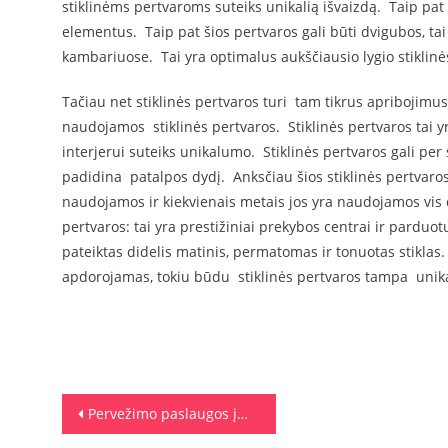
stiklinėms pertvaroms suteiks unikalią išvaizdą. Taip pat s
elementus. Taip pat šios pertvaros gali būti dvigubos, tai
kambariuose. Tai yra optimalus aukščiausio lygio stiklinė
Tačiau net stiklinės pertvaros turi tam tikrus apribojimus
naudojamos stiklinės pertvaros. Stiklinės pertvaros tai yr
interjerui suteiks unikalumo. Stiklinės pertvaros gali per s
padidina patalpos dydį. Anksčiau šios stiklinės pertvaros
naudojamos ir kiekvienais metais jos yra naudojamos vis d
pertvaros: tai yra prestižiniai prekybos centrai ir parduotu
pateiktas didelis matinis, permatomas ir tonuotas stiklas. 
apdorojamas, tokiu būdu stiklinės pertvaros tampa unika
Navigacija tarp įrašų
Pervežimo paslaugos įmonės ateitis. Šviesi ar miglota?