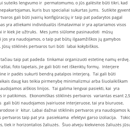
i suteiks lengvumo ir permatomumo, o jūs galėsite būti tikri, kad
 nepakartojamas, kuris bus specialiai sukurtas jums. Sutikite gyvent
aros gali būti įvairių konfigūracijų ir taip pat padarytos pagal
as yra atliekami individualūs išmatavimai ir yra aptariamos visos
bai ir kiek jie užtruks. Mes jums siūlome pasinaudoti mūsų
ai jos yra naudojamos, o taip pat būtų ilgaamžiškos jų gamybos
ūsų stiklinės pertvaros turi būti labai kokybiškos.
, tačiau taip pat padeda tinkamai organizuoti estetinę namų erdvę
aštai, foto tapetais, jie gali būti net iškenktų formų. Interjere
ine ir padės sukurti bendrą patalpos interjerą. Tai gali būti
s laikais daug kas teikia pirmenybę minimalizmui arba šiuolaikiškam
i naudojamos aiškios linijos. Tai galima lengvai pasiekti, kai yra
os ir patikimos. Ekonomiškas stiklinės pertvaros variantas esant 2
s gali būti naudojamos įvairiuose interjeruose, tai yra biuruose,
dose ir kitur. Labai dažnai stiklinės pertvaros yra naudojamos k
 pertvaros taip pat yra pasiekiama efektyvi garso izoliacija. Toki
s, tiek ir horizontalios žaliuzės. Šiuo atveju kiekvienos žaliuzės jūs