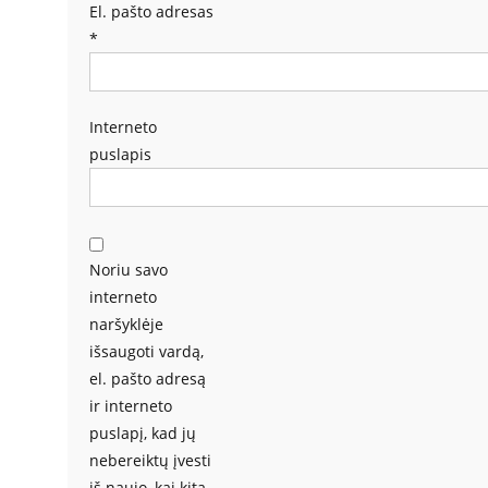
El. pašto adresas
*
Interneto
puslapis
Noriu savo
interneto
naršyklėje
išsaugoti vardą,
el. pašto adresą
ir interneto
puslapį, kad jų
nebereiktų įvesti
iš naujo, kai kitą