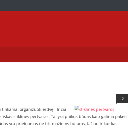
aversti ir jums
0
 tinkamai organizuoti erdvę. Ir čia
etiškas stiklines pertvaras. Tai yra puikus būdas kaip galima pakeis
ūdas yra prieinamas ne tik mažiems butams, tačiau ir kur kas