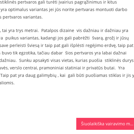
tiklinės pertvaros gali turėti įvairius pagrąžinimus ir kitus
 yra optimalus variantas jei jūs norite pertvaras montuoti darbo
s pertvaros variantas.
, tai yra trys metrai. Patalpos dizaine vis dažniau ir dažniau yra
a puikus variantas, kadangi jos gali pabrėžti švarą, grožį ir jūsų
ave perleisti šviesą ir taip pat gali išplėsti regėjimo erdvę, taip pat
 buvo tik egzotika, tačiau dabar šios pertvaros yra labai dažnai
ažniau. Sunku apsakyti visas vietas, kurias puošia stiklinės durys 
vės, verslo centrai, pramoniniai statiniai ir privatūs butai. Yra
Taip pat yra daug galimybių , kai gali būti puošiamas stiklas ir jis 
liomis.
Šiuolaikiška vairavimo mokykla