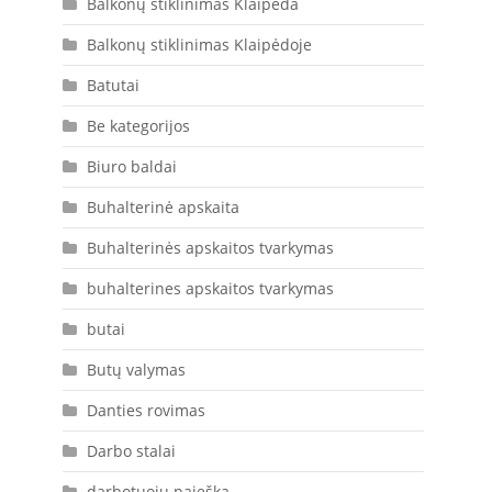
Balkonų stiklinimas Klaipėda
Balkonų stiklinimas Klaipėdoje
Batutai
Be kategorijos
Biuro baldai
Buhalterinė apskaita
Buhalterinės apskaitos tvarkymas
buhalterines apskaitos tvarkymas
butai
Butų valymas
Danties rovimas
Darbo stalai
darbotuoju paieška