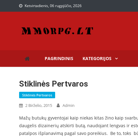
Ketvirtadienis, 06 rugpjūčio, 2026
Paslaugos, kurios gali pr
Paslaugų puslapis
PAGRINDINIS
KATEGORIJOS
Stiklinės Pertvaros
Stiklinės Pertvaros
2 Birželio, 2015
Admin
Mažų butukų gyventojai kaip niekas kitas žino kaip svarbu
daugelis dizainerių atskirti butą, naudojant lengvas ir est
patalpos išplanavimą pagal savo poreikius. Be to, toks b