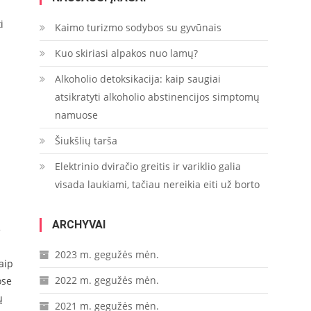
i
Kaimo turizmo sodybos su gyvūnais
Kuo skiriasi alpakos nuo lamų?
Alkoholio detoksikacija: kaip saugiai
atsikratyti alkoholio abstinencijos simptomų
namuose
Šiukšlių tarša
.
Elektrinio dviračio greitis ir variklio galia
visada laukiami, tačiau nereikia eiti už borto
ARCHYVAI
,5
2023 m. gegužės mėn.
aip
2022 m. gegužės mėn.
ose
ų
2021 m. gegužės mėn.