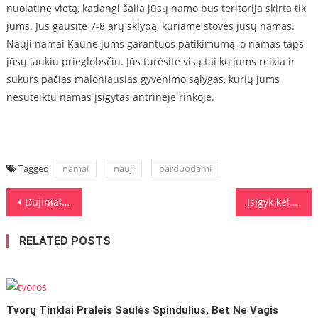
nuolatinę vietą, kadangi šalia jūsų namo bus teritorija skirta tik
jums. Jūs gausite 7-8 arų sklypą, kuriame stovės jūsų namas.
Nauji namai Kaune jums garantuos patikimumą, o namas taps
jūsų jaukiu prieglobsčiu. Jūs turėsite visą tai ko jums reikia ir
sukurs pačias maloniausias gyvenimo sąlygas, kurių jums
nesuteiktu namas įsigytas antrinėje rinkoje.
Tagged
namai
nauji
parduodami
Navigacija tarp įrašų
Dujiniai katilai ar kietojo kuro? Kokį pasirinkti?
Įsigyk keltų bilietus ir ištrūk iš kasdienybės
RELATED POSTS
Tvorų Tinklai Praleis Saulės Spindulius, Bet Ne Vagis