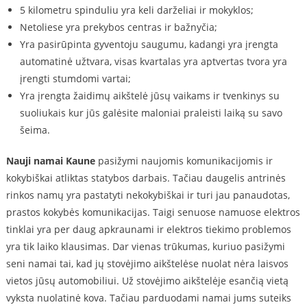
5 kilometru spinduliu yra keli darželiai ir mokyklos;
Netoliese yra prekybos centras ir bažnyčia;
Yra pasirūpinta gyventoju saugumu, kadangi yra įrengta
automatinė užtvara, visas kvartalas yra aptvertas tvora yra
įrengti stumdomi vartai;
Yra įrengta žaidimų aikštelė jūsų vaikams ir tvenkinys su
suoliukais kur jūs galėsite maloniai praleisti laiką su savo
šeima.
Nauji namai Kaune
pasižymi naujomis komunikacijomis ir
kokybiškai atliktas statybos darbais. Tačiau daugelis antrinės
rinkos namų yra pastatyti nekokybiškai ir turi jau panaudotas,
prastos kokybės komunikacijas. Taigi senuose namuose elektros
tinklai yra per daug apkraunami ir elektros tiekimo problemos
yra tik laiko klausimas. Dar vienas trūkumas, kuriuo pasižymi
seni namai tai, kad jų stovėjimo aikštelėse nuolat nėra laisvos
vietos jūsų automobiliui. Už stovėjimo aikštelėje esančią vietą
vyksta nuolatinė kova. Tačiau parduodami namai jums suteiks