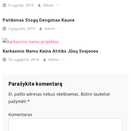
9 rugsėjo, 2014
Admin
Patikimas Stogų Dengimas Kaune
3 gegužės, 2016
Admin
Karkasinio Namo Kaina Atitiks Jūsų Svajones
25 rugpjūčio, 2014
Admin
Parašykite komentarą
El. pašto adresas nebus skelbiamas.
Būtini laukeliai
pažymėti
*
Komentaras