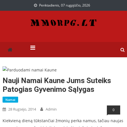
Penktadienis, 07 rugpjūčio, 2026
Paslaugos, kurios gali
Paslaugų puslapis
praversti ir jums
Nauji Namai Kaune Jums Suteiks
Patogias Gyvenimo Sąlygas
Namai
28 Rugsėjo, 2014
Admin
0
Kiekvieną dieną tūkstančiai žmonių perka namus, tačiau naujas