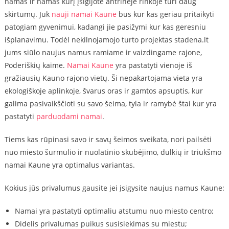
namas ir namas kurį įsigijote antrinėje rinkoje turi daug
skirtumų. Juk
nauji namai Kaune
bus kur kas geriau pritaikyti
patogiam gyvenimui, kadangi jie pasižymi kur kas geresniu
išplanavimu. Todėl nekilnojamojo turto projektas stadena.lt
jums siūlo naujus namus ramiame ir vaizdingame rajone,
Poderiškių kaime.
Namai Kaune
yra pastatyti vienoje iš
gražiausių Kauno rajono vietų. Ši nepakartojama vieta yra
ekologiškoje aplinkoje, švarus oras ir gamtos apsuptis, kur
galima pasivaikščioti su savo šeima, tyla ir ramybė štai kur yra
pastatyti
parduodami namai
.
Tiems kas rūpinasi savo ir savų šeimos sveikata, nori pailsėti
nuo miesto šurmulio ir nuolatinio skubėjimo, dulkių ir triukšmo
namai Kaune yra optimalus variantas.
Kokius jūs privalumus gausite jei įsigysite naujus namus Kaune:
Namai yra pastatyti optimaliu atstumu nuo miesto centro;
Didelis privalumas puikus susisiekimas su miestu;